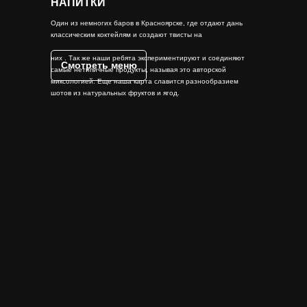
НАПИТКИ
Один из немногих баров в Красноярске, где отдают дань
классическим коктейлям и создают твисты на
них . Так же наши ребята экспериментируют и соединяют
Смотреть меню
самые нетипичные продукты, называя это авторской
миксологией. Еще наша карта славится разнообразием
шотов из натуральных фруктов и ягод.